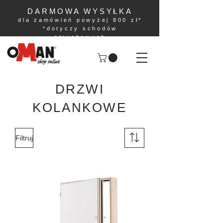
DARMOWA WYSYŁKA
dla zamówień powyżej 800 zł*
*dotyczy schodów
strychowych
DRZWI
KOLANKOWE
Filtruj