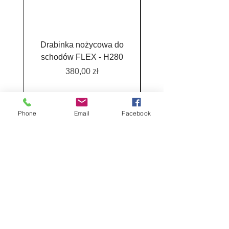
Drabinka nożycowa do
Drabina MINI 4 sekc
schodów FLEX - H280
Cena
380,00 zł
Phone
Email
Facebook
SHOP OMAN
www.shop-
oman.com
ul. Gamowska 3, Pawłów
47-480 Pietrowice Wielkie
Regulamin sklepu
Strona główna
internetowego