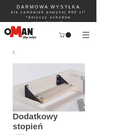
DARMOWA WYSYŁKA
dla zamówień powyżej 800 zł*
*dotyczy schodów
strychowych
Dodatkowy
stopień