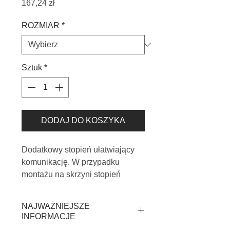
Cena
167,24 zł
ROZMIAR
*
Sztuk
*
DODAJ DO KOSZYKA
Dodatkowy stopień ułatwiający
komunikację. W przypadku
montażu na skrzyni stopień
kompatibilny jest ze wszystkimi
modelami schodów z drewnianą
NAJWAŻNIEJSZE
skrzynią o wysokości minimum
INFORMACJE
170 mm.