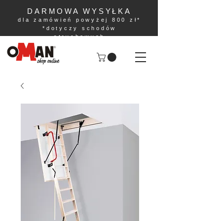
DARMOWA WYSYŁKA
dla zamówień powyżej 800 zł*
*dotyczy schodów
strychowych