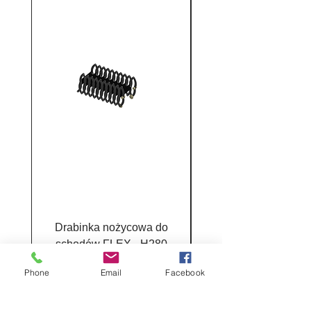
Drabinka nożycowa do
Drabina MINI 4 sekc
schodów FLEX - H280
Cena
380,00 zł
Phone
Email
Facebook