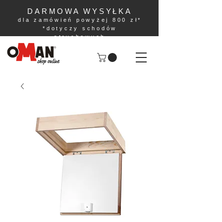
DARMOWA WYSYŁKA
dla zamówień powyżej 800 zł*
*dotyczy schodów
strychowych