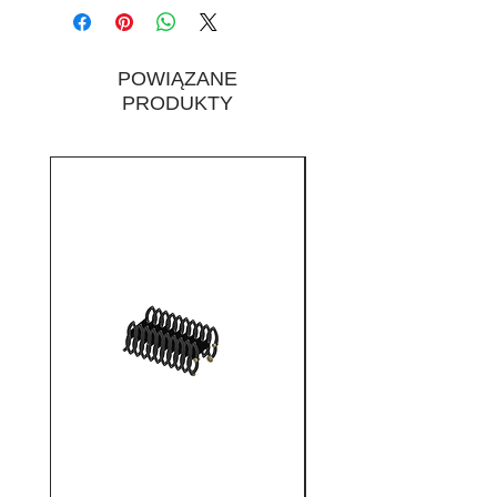
zawiasów do modelu
posiadanych schodów
strychowych należy w
POWIĄZANE
zamówieniu wskazać poniższe
PRODUKTY
parametry:
Grubość klapy np. 26mm