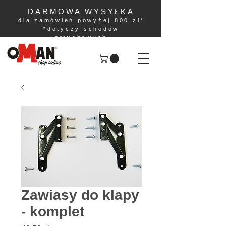
DARMOWA WYSYŁKA
dla zamówień powyżej 800 zł*
*dotyczy schodów
strychowych
Zawiasy do klapy
- komplet