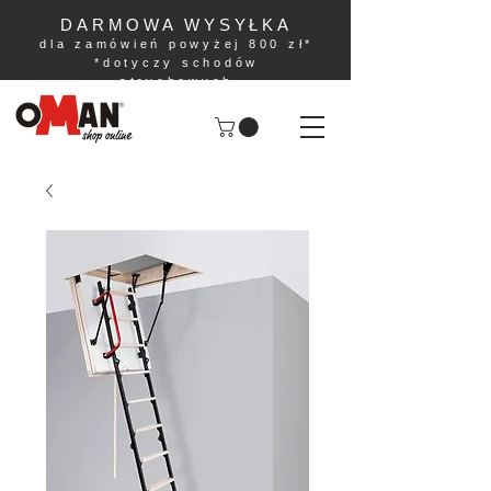
DARMOWA WYSYŁKA
dla zamówień powyżej 800 zł*
*dotyczy schodów
strychowych