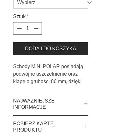
Sztuk
*
DODAJ DO KOSZYKA
Schody MINI POLAR posiadają
podwójne uszczelnienie oraz
klapę o grubości 86 mm, dzięki
czemu doskonale sprawdzą się w
każdych warunkach,
NAJWAŻNIEJSZE
przyczyniając się równocześnie
INFORMACJE
do znacznego zmniejszenia
kosztów związanych z
klapa o grubości 86 mm
POBIERZ KARTĘ
ogrzewaniem domu czy
podwójne uszczelnienie
PRODUKTU
mieszkania. Schody POLAR
współczynnik przenikania