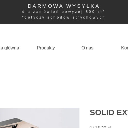
DARMOWA WYSYŁKA
dla zamówień powyżej 800 zł*
*dotyczy schodów strychowych
na główna
Produkty
O nas
Kon
SOLID E
Cena