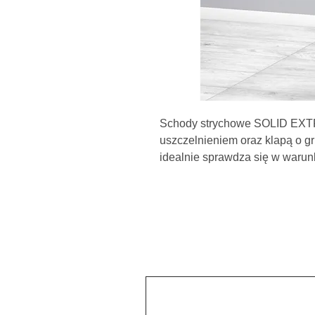
Schody strychowe SOLID EXTR
uszczelnieniem oraz klapą o
idealnie sprawdza się w warun
ocieplone i wymaga dodatkowej 
zastosowaniu wytrzymałej meta
maksymalne obciążenie podcz
210 kg. Schody posiadają anty
przylegają do podłoża, zapobi
podłogi oraz stanowią estetycz
docięciu. Dla zwiększenia bez
schody SOLID EXTRA zostały 
wytrzymałą poręcz. W dbałości